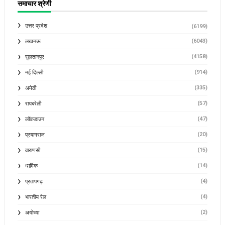
समाचार श्रेणी
उत्तर प्रदेश
(6199)
(6043)
लखनऊ
(4158)
सुलतानपुर
(914)
नई दिल्ली
(335)
अमेठी
(57)
रायबरेली
(47)
लॉकडाउन
(20)
प्रयागराज
(15)
वाराणसी
(14)
धार्मिक
(4)
प्रतापगढ़
(4)
भारतीय रेल
(2)
अयोध्या