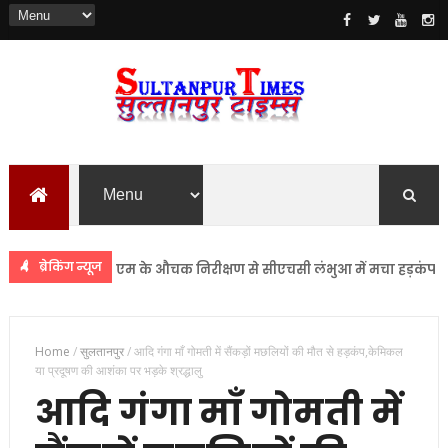
ब्रेकिंग न्यूज
सुलतानपुर
डीएम के औचक निरीक्षण से सीएचसी लंभुआ में मचा हड़कंप
सुल
Home
/
सुलतानपुर
/
आदि गंगा माँ गोमती में सैंकड़ों मछलियों की मौत से हड़कंप,केमिकल
या प्रदूषण की आशंका पर भड़के श्रद्धालु
आदि गंगा माँ गोमती में