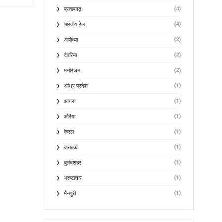
(4)
प्रतापगढ़
(4)
भारतीय रेल
(2)
अयोध्या
(2)
देवरिया
(2)
मनोरंजन
(1)
आंध्र प्रदेश
(1)
आगरा
(1)
औरैया
(1)
केरल
(1)
बाराबंकी
(1)
बुलंदशहर
(1)
भ्रष्टाचार
(1)
मैनपुरी