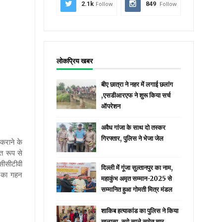
2.1k
Follow
849
Follow
लोकप्रिय खबर
बीए छात्रा ने नहर में लगाई छलांग
,एसडीआरएफ ने शुरू किया सर्च
ऑपरेशन
अवैध गांजा के साथ दो तस्कर
गिरफ्तार, पुलिस ने भेजा जेल
 कराने के
्त रूप से
 सीसीटीवी
दिल्ली में गूंजा सुल्तानपुर का नाम,
ओं का गहन
महाकुंभ अमृत सम्मान-2025 से
सम्मानित हुआ गोमती मित्र मंडल
शाकिब हत्याकांड का पुलिस ने किया
खुलासा, सगे साले समेत चार