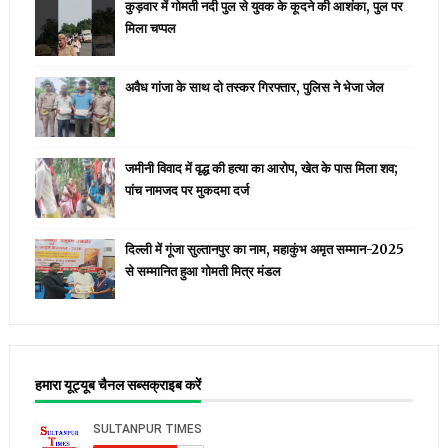
कुड़वार में गोमती नदी पुल से युवक के कूदने की आशंका, पुल पर
मिला चप्पल
अवैध गांजा के साथ दो तस्कर गिरफ्तार, पुलिस ने भेजा जेल
जमीनी विवाद में वृद्ध की हत्या का आरोप, खेत के पास मिला शव;
पांच नामजद पर मुकदमा दर्ज
दिल्ली में गूंजा सुल्तानपुर का नाम, महाकुंभ अमृत सम्मान-2025
से सम्मानित हुआ गोमती मित्र मंडल
हमारा यूट्यूब चैनल सब्सक्राइब करें