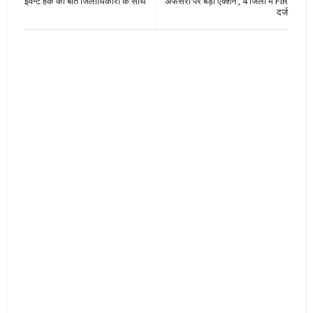
इवेन्ट हक की बात जिलाधिकारी के साथ
अफसरों पर बड़ा एक्शन , 4 जिलों में FIR
दर्ज