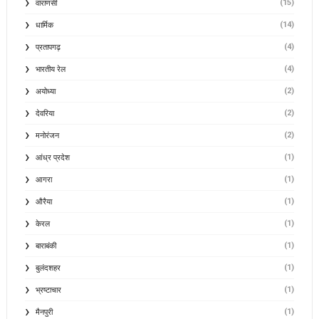
(15)
वाराणसी
(14)
धार्मिक
(4)
प्रतापगढ़
(4)
भारतीय रेल
(2)
अयोध्या
(2)
देवरिया
(2)
मनोरंजन
(1)
आंध्र प्रदेश
(1)
आगरा
(1)
औरैया
(1)
केरल
(1)
बाराबंकी
(1)
बुलंदशहर
(1)
भ्रष्टाचार
(1)
मैनपुरी