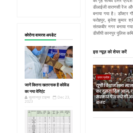
को गृह सचिव उत्तर प्रद
डीआईजी वाराणसी रेंज औ
बनाया गया है। डॉक्टर 
फतेहपुर, बृजेश कुमार श
संतकबीर नगर बनाया गया 
डीसीपी कानपुर पुलिस कमिश
कोरोना वायरस अपडेट
इस न्यूज़ को शेयर करें
उत्तर प्रदेश
जानें कितना खतरनाक है कोविड
यूपी विधानसभा मानस
का दूसरा दिन आज, 
का नया वेरिएंट
सरकार पेश करेगी अ
सुल्तानपुर टाइम्स
Dec 23,
2023
बजट