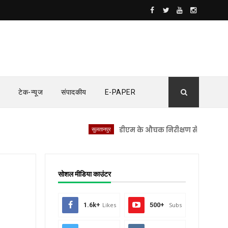
टेक-न्यूज
संपादकीय
E-PAPER
सुलतानपुर
डीएम के औचक निरीक्षण से सीएचसी लंभुआ में
सोशल मीडिया काउंटर
1.6k+
Likes
500+
Subs