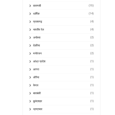
(15)
वाराणसी
(14)
धार्मिक
(4)
प्रतापगढ़
(4)
भारतीय रेल
(2)
अयोध्या
(2)
देवरिया
(2)
मनोरंजन
(1)
आंध्र प्रदेश
(1)
आगरा
(1)
औरैया
(1)
केरल
(1)
बाराबंकी
(1)
बुलंदशहर
(1)
भ्रष्टाचार