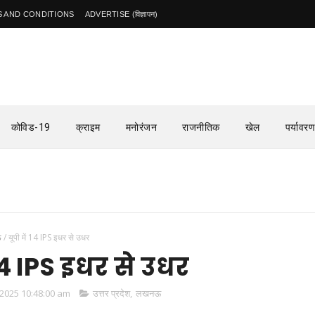
 AND CONDITIONS
ADVERTISE (विज्ञापन)
कोविड-19
क्राइम
मनोरंजन
राजनीतिक
खेल
पर्यावरण
ऊ
/
यूपी में 14 IPS इधर से उधर
 14 IPS इधर से उधर
2025 10:48:00 am
उत्तर प्रदेश
,
लखनऊ