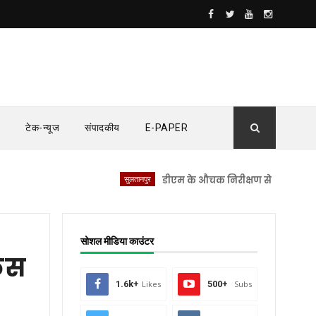
टेक-न्यूज
संपादकीय
E-PAPER
सुलतानपुर
डीएम के औचक निरीक्षण से सीएचसी लंभुआ में 
सोशल मीडिया काउंटर
केस
1.6k+
Likes
500+
Subs