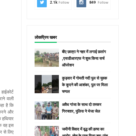
2.1k
Follow
849
Follow
लोकप्रिय खबर
बीए छात्रा ने नहर में लगाई छलांग
,एसडीआरएफ ने शुरू किया सर्च
ऑपरेशन
कुड़वार में गोमती नदी पुल से युवक
के कूदने की आशंका, पुल पर मिला
 हाईकोर्ट
चप्पल
ाने वाली
कहा है कि
अवैध गांजा के साथ दो तस्कर
 करने और
गिरफ्तार, पुलिस ने भेजा जेल
के हथियार
 कि वह इस
जमीनी विवाद में वृद्ध की हत्या का
ार से लिए
आरोप, खेत के पास मिला शव; पांच