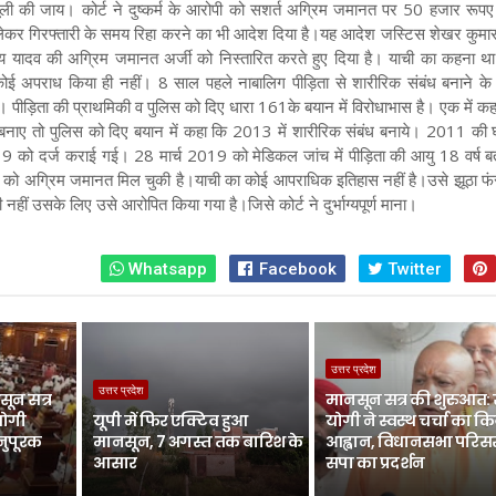
सूली की जाय। कोर्ट ने दुष्कर्म के आरोपी को सशर्त अग्रिम जमानत पर 50 हजार रूपए
लेकर गिरफ्तारी के समय रिहा करने का भी आदेश दिया है।
यह आदेश जस्टिस शेखर कुमार
यादव की अग्रिम जमानत अर्जी को निस्तारित करते हुए दिया है। याची का कहना थ
कोई अपराध किया ही नहीं। 8 साल पहले नाबालिग पीड़िता से शारीरिक संबंध बनाने के 
ड़िता की प्राथमिकी व पुलिस को दिए धारा 161के बयान में विरोधाभास है। एक में कह
 बनाए तो पुलिस को दिए बयान में कहा कि 2013 में शारीरिक संबंध बनाये। 2011 की
को दर्ज कराई गई। 28 मार्च 2019 को मेडिकल जांच में पीड़िता की आयु 18 वर्ष 
व को अग्रिम जमानत मिल चुकी है।याची का कोई आपराधिक इतिहास नहीं है।उसे झूठा फं
हीं उसके लिए उसे आरोपित किया गया है।जिसे कोर्ट ने दुर्भाग्यपूर्ण माना।
Whatsapp
Facebook
Twitter
उत्तर प्रदेश
उत्तर प्रदेश
ून सत्र
मानसून सत्र की शुरुआत:
योगी
यूपी में फिर एक्टिव हुआ
योगी ने स्वस्थ चर्चा का क
नुपूरक
मानसून, 7 अगस्त तक बारिश के
आह्वान, विधानसभा परिसर 
आसार
सपा का प्रदर्शन