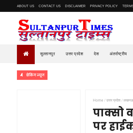
ABOUT US
CONTACT US
DISCLAIMER
PRIVACY POLICY
TERMS
सुल्तानपुर
उत्तर प्रदेश
देश
अंतर्राष्ट्रीय
ब्रेकिंग न्यूज
Home
/
उत्तर प्रदेश
/
लखन
पाक्सो 
पर हाईक