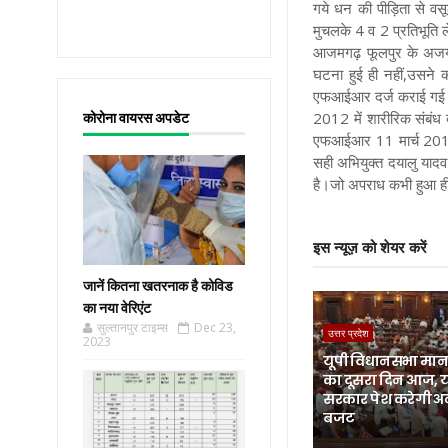
गये धन की पीड़िता से व
मुचलके 4 व 2 प्रतिभूति 
आजमगढ़ फूलपुर के अजय 
घटना हुई ही नहीं,उसने 
एफआईआर दर्ज कराई गई। पी
2012 में शारीरिक संबंध
कोरोना वायरस अपडेट
एफआईआर 11 मार्च 2019 
सही अभियुक्त दयालु याद
है।जो अपराध कभी हुआ ही न
इस न्यूज़ को शेयर करें
जानें कितना खतरनाक है कोविड
का नया वेरिएंट
सुल्तानपुर टाइम्स
Dec 23,
उत्तर प्रदेश
2023
यूपी विधानसभा मानस
का दूसरा दिन आज, 
सरकार पेश करेगी अ
बजट