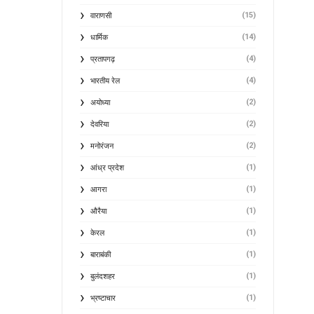
(15)
वाराणसी
(14)
धार्मिक
(4)
प्रतापगढ़
(4)
भारतीय रेल
(2)
अयोध्या
(2)
देवरिया
(2)
मनोरंजन
(1)
आंध्र प्रदेश
(1)
आगरा
(1)
औरैया
(1)
केरल
(1)
बाराबंकी
(1)
बुलंदशहर
(1)
भ्रष्टाचार