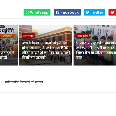
Whatsapp
Facebook
Twitter
उत्तर प्रदेश
उत्तर प्रदेश
उच्च शिक्षण संस्थानों में हर दिन
परिषदीय स्कूलों में अब श
होगी नशामुक्ति की शपथ, 500
को लगेगी ‘मस्ती की पाठ
 पहुंचेंगे
मीटर दायरे में नशीले पदार्थों की
बिना बैग के सीखेंगे बच्चे 
िकारी
बिक्री पर सख्ती
बातें
465 स्ववित्तपोषित विद्यालयों की मान्यता