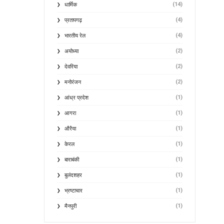
(14)
धार्मिक
(4)
प्रतापगढ़
(4)
भारतीय रेल
(2)
अयोध्या
(2)
देवरिया
(2)
मनोरंजन
(1)
आंध्र प्रदेश
(1)
आगरा
(1)
औरैया
(1)
केरल
(1)
बाराबंकी
(1)
बुलंदशहर
(1)
भ्रष्टाचार
(1)
मैनपुरी