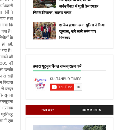
 अधिकारी
बाउंड्रीवाल में घुसी तेज रफ्तार
 देवी ने
स्विफ्ट डिजायर, चालक फरार
डपंप तथा
ा गया कि
शाकिब हत्याकांड का पुलिस ने किया
ा गया है।
खुलासा, सगे साले समेत चार
ोर्टों के
गिरफ्तार
ही नहीं,
 रहा है।
।मामले की
 2005 की
हमारा यूट्यूब चैनल सब्सक्राइब करें
 तो उसके
प से सही
ाम विकास
 से वसूल
कि सूचना
 जनसूचना
ा भ्रामक
ताजा खबर
COMMENTS
्रतिबद्ध
ा में एक