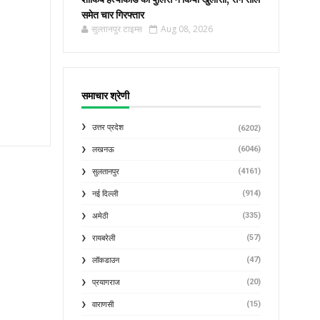
समेत चार गिरफ्तार
सुल्तानपुर टाइम्स
Aug 08, 2026
समाचार श्रेणी
उत्तर प्रदेश
(6202)
(6046)
लखनऊ
(4161)
सुलतानपुर
(914)
नई दिल्ली
(335)
अमेठी
(57)
रायबरेली
(47)
लॉकडाउन
(20)
प्रयागराज
(15)
वाराणसी