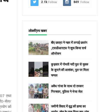
2.1k
Follow
849
Follow
लोकप्रिय खबर
बीए छात्रा ने नहर में लगाई छलांग
,एसडीआरएफ ने शुरू किया सर्च
ऑपरेशन
कुड़वार में गोमती नदी पुल से युवक
के कूदने की आशंका, पुल पर मिला
चप्पल
अवैध गांजा के साथ दो तस्कर
गिरफ्तार, पुलिस ने भेजा जेल
007 तथा
ी0-सेल/
्रयोग को
जमीनी विवाद में वृद्ध की हत्या का
आरोप, खेत के पास मिला शव; पांच