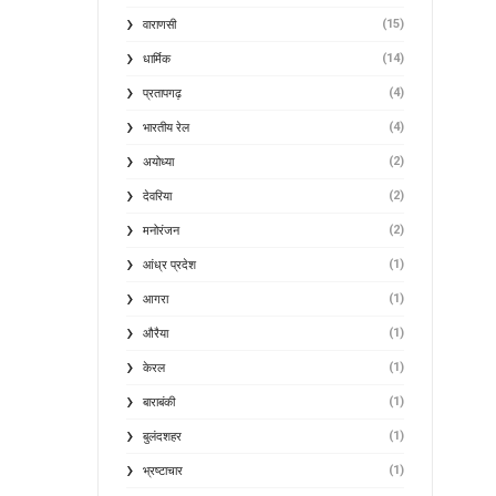
(15)
वाराणसी
(14)
धार्मिक
(4)
प्रतापगढ़
(4)
भारतीय रेल
(2)
अयोध्या
(2)
देवरिया
(2)
मनोरंजन
(1)
आंध्र प्रदेश
(1)
आगरा
(1)
औरैया
(1)
केरल
(1)
बाराबंकी
(1)
बुलंदशहर
(1)
भ्रष्टाचार