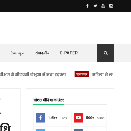
टेक-न्यूज
संपादकीय
E-PAPER
सीएचसी लंभुआ में मचा हड़कंप
सुलतानपुर
महिला ने लगाया यौन उत्पीड़न
े
सोशल मीडिया काउंटर
े
1.6k+
Likes
500+
Subs
षधि