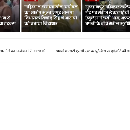
महिला ने लगाया यौन उत्पीड़न
सुल्तानपुर मेडिकल कॉले
का आरोप सुल्तानपुर भाजपा
गेट पर मरीज लेकर पहुंची
्षण से
विधायक विनोद सिंह ने आरोपों
एंबुलेंस में लगी आग, अफर
चा हड़कंप
को बताया निराधार
तफरी के बीच मरीज सुरक्ष
ोजगार मेले का आयोजन 17 अगस्त को
पाक्सो व एसटी-एससी एक्ट के झूठे केस पर हाईकोर्ट की तल