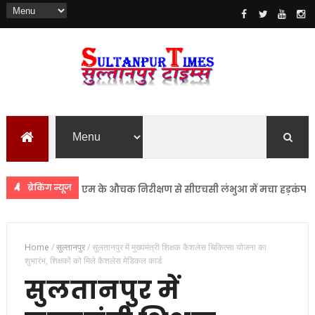
ब्रेकिंग न्यूज
सुलतानपुर
डीएम के औचक निरीक्षण से सीएचसी लंभुआ में मचा हड़कंप
सुलत
Home
/
सुल्तानपुर
/
सुलतानपुर में मुख्यमंत्री शिक्षक कैशलेस चिकित्सा योजना का
शुभारंभ, शिक्षकों को मिले कैशलेस मेडिकल कार्ड
सुलतानपुर में