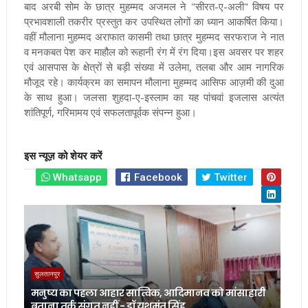
बाद अरबी सोम के छात्र मुहम्मद अजमल ने "सीरत-ए-अली" विषय पर
प्रभावशाली तकरीर प्रस्तुत कर उपस्थित लोगों का ध्यान आकर्षित किया।
वहीं मौलाना मुहम्मद अराफात कासमी तथा छात्र मुहम्मद सरफराज ने नात
व मनकबत पेश कर माहौल को रूहानी रंग में रंग दिया।इस अवसर पर शहर
एवं आसपास के क्षेत्रों से बड़ी संख्या में उलेमा, तलबा और आम नागरिक
मौजूद रहे। कार्यक्रम का समापन मौलाना मुहम्मद आसिफ आज़मी की दुआ
के साथ हुआ। जलसा शुहदा-ए-इस्लाम का यह पांचवां इजलास अत्यंत
शांतिपूर्ण, गरिमामय एवं सफलतापूर्वक संपन्न हुआ।
इस न्यूज़ को शेयर करें
Whatsapp
Facebook
Twitter
सुलतानपुर
मनुष्य का पहला आहार सात्विक, आदिमानव को मांसाहारी
बताना तर्क संगत नहीं - डॉ यशमंत सिंह