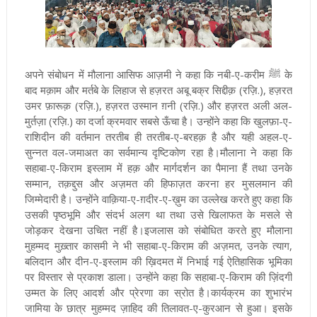
अपने संबोधन में मौलाना आसिफ आज़मी ने कहा कि नबी-ए-करीम ﷺ के
बाद मक़ाम और मर्तबे के लिहाज से हज़रत अबू बक्र सिद्दीक़ (रज़ि.), हज़रत
उमर फ़ारूक़ (रज़ि.), हज़रत उस्मान ग़नी (रज़ि.) और हज़रत अली अल-
मुर्तज़ा (रज़ि.) का दर्जा क्रमवार सबसे ऊँचा है। उन्होंने कहा कि खुलफ़ा-ए-
राशिदीन की वर्तमान तरतीब ही तरतीब-ए-बरहक़ है और यही अहल-ए-
सुन्नत वल-जमाअत का सर्वमान्य दृष्टिकोण रहा है।मौलाना ने कहा कि
सहाबा-ए-किराम इस्लाम में हक़ और मार्गदर्शन का पैमाना हैं तथा उनके
सम्मान, तक़द्दुस और अज़मत की हिफाज़त करना हर मुसलमान की
जिम्मेदारी है। उन्होंने वाक़िया-ए-ग़दीर-ए-ख़ुम का उल्लेख करते हुए कहा कि
उसकी पृष्ठभूमि और संदर्भ अलग था तथा उसे खिलाफत के मसले से
जोड़कर देखना उचित नहीं है।इजलास को संबोधित करते हुए मौलाना
मुहम्मद मुख़्तार कासमी ने भी सहाबा-ए-किराम की अज़मत, उनके त्याग,
बलिदान और दीन-ए-इस्लाम की ख़िदमत में निभाई गई ऐतिहासिक भूमिका
पर विस्तार से प्रकाश डाला। उन्होंने कहा कि सहाबा-ए-किराम की ज़िंदगी
उम्मत के लिए आदर्श और प्रेरणा का स्रोत है।कार्यक्रम का शुभारंभ
जामिया के छात्र मुहम्मद ज़ाहिद की तिलावत-ए-कुरआन से हुआ। इसके