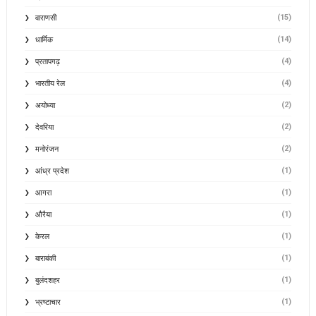
(15)
वाराणसी
(14)
धार्मिक
(4)
प्रतापगढ़
(4)
भारतीय रेल
(2)
अयोध्या
(2)
देवरिया
(2)
मनोरंजन
(1)
आंध्र प्रदेश
(1)
आगरा
(1)
औरैया
(1)
केरल
(1)
बाराबंकी
(1)
बुलंदशहर
(1)
भ्रष्टाचार