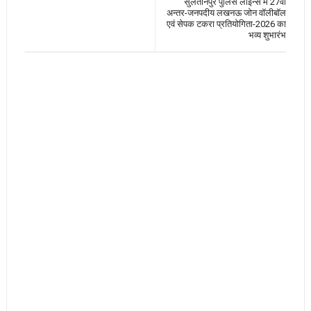
सुलतानपुर पुलिस लाइन्स में 27वीं
अन्तर-जनपदीय लखनऊ जोन वॉलीबॉल
एवं सेपक टकरा प्रतियोगिता-2026 का
भव्य शुभारंभ