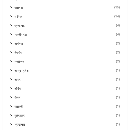
(15)
वाराणसी
(14)
धार्मिक
(4)
प्रतापगढ़
(4)
भारतीय रेल
(2)
अयोध्या
(2)
देवरिया
(2)
मनोरंजन
(1)
आंध्र प्रदेश
(1)
आगरा
(1)
औरैया
(1)
केरल
(1)
बाराबंकी
(1)
बुलंदशहर
(1)
भ्रष्टाचार