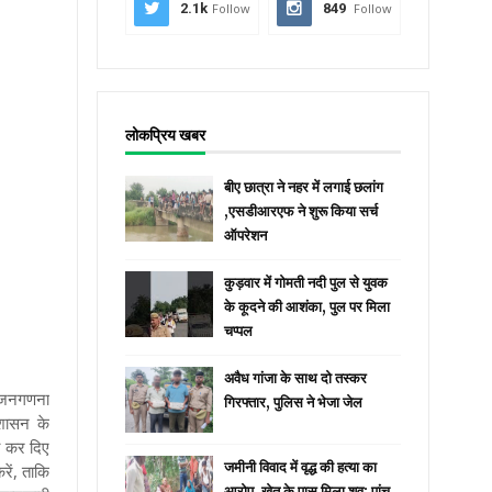
2.1k
Follow
849
Follow
लोकप्रिय खबर
बीए छात्रा ने नहर में लगाई छलांग
,एसडीआरएफ ने शुरू किया सर्च
ऑपरेशन
कुड़वार में गोमती नदी पुल से युवक
के कूदने की आशंका, पुल पर मिला
चप्पल
अवैध गांजा के साथ दो तस्कर
ुए जनगणना
गिरफ्तार, पुलिस ने भेजा जेल
 शासन के
री कर दिए
जमीनी विवाद में वृद्ध की हत्या का
ें, ताकि
आरोप, खेत के पास मिला शव; पांच