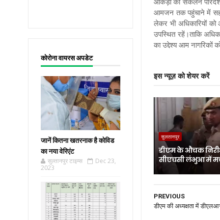
आंकड़ों का संकलन पारदर्श
आमजन तक पहुंचाने में स
लेकर भी अधिकारियों को आ
उपस्थित रहें।ताकि अधिक
का उद्देश्य आम नागरिकों
कोरोना वायरस अपडेट
इस न्यूज़ को शेयर करें
सुलतानपुर
जानें कितना खतरनाक है कोविड
डीएम के औचक निरीक
का नया वेरिएंट
सीएचसी लंभुआ में म
सुल्तानपुर टाइम्स
Dec 23,
2023
PREVIOUS
डीएम की अध्यक्षता में डीएल