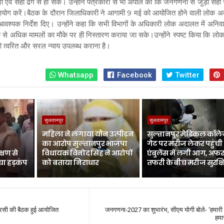
ी एवं सही ढंग से हो सके। उन्होंने पत्रकारों से भी अपील की कि जनगणना से जुड़ी सह
हयोग करें।बैठक के दौरान जिलाधिकारी ने आगामी 9 मई को आयोजित होने वाली लोक 
वश्यक निर्देश दिए। उन्होंने कहा कि सभी विभागों के अधिकारी लोक अदालत में अनिवार्
 से अधिक मामलों का मौके पर ही निस्तारण कराया जा सके।उन्होंने स्पष्ट किया कि ल
 को त्वरित और सरल न्याय उपलब्ध कराना है।
Whatsapp
Facebook
Twitter
सुलतानपुर
सुलतानपुर
महिला ने लगाया यौन उत्पीड़न
सुल्तानपुर मेडिकल कॉले
का आरोप सुल्तानपुर भाजपा
गेट पर मरीज लेकर पहुंची
्षण से
विधायक विनोद सिंह ने आरोपों
एंबुलेंस में लगी आग, अफर
चा हड़कंप
को बताया निराधार
तफरी के बीच मरीज सुरक्ष
आरसी की बैठक हुई आयोजित
जनगणना-2027 का शुभारंभ, सीएम योगी बोले- ‘हमार
हमा