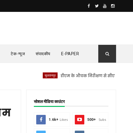
टेक-न्यूज
संपादकीय
E-PAPER
सुलतानपुर
डीएम के औचक निरीक्षण से सीएचसी लंभुआ में मचा
सोशल मीडिया काउंटर
रथम
1.6k+
Likes
500+
Subs