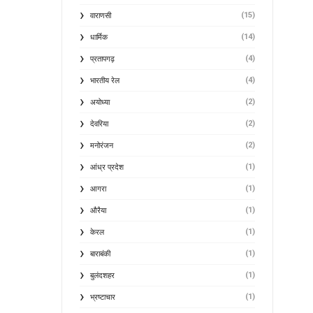
(15)
वाराणसी
(14)
धार्मिक
(4)
प्रतापगढ़
(4)
भारतीय रेल
(2)
अयोध्या
(2)
देवरिया
(2)
मनोरंजन
(1)
आंध्र प्रदेश
(1)
आगरा
(1)
औरैया
(1)
केरल
(1)
बाराबंकी
(1)
बुलंदशहर
(1)
भ्रष्टाचार