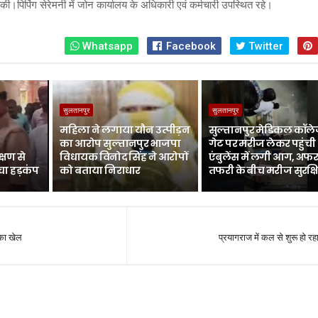
की।पिपिंग सेरेमनी में जोन कार्यालय के अधिकारी एवं कर्मचारी उपस्थित रहे।
Whatsapp
Facebook
Twitter
सुलतानपुर
सुलतानपुर
महिला ने लगाया यौन उत्पीड़न
सुल्तानपुर मेडिकल कॉले
का आरोप सुल्तानपुर भाजपा
गेट पर मरीज लेकर पहुंची
्षण से
विधायक विनोद सिंह ने आरोपों
एंबुलेंस में लगी आग, अफर
चा हड़कंप
को बताया निराधार
तफरी के बीच मरीज सुरक्ष
का खेल
प्रयागराज में कल से शुरू हो रह