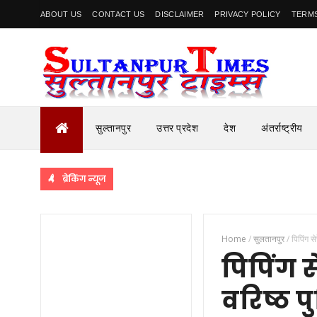
ABOUT US
CONTACT US
DISCLAIMER
PRIVACY POLICY
TERMS
सुल्तानपुर
उत्तर प्रदेश
देश
अंतर्राष्ट्रीय
ब्रेकिंग न्यूज
Home
/
सुलतानपुर
/
पिपिंग स
पिपिंग स
वरिष्ठ 