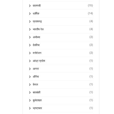
(15)
वाराणसी
(14)
धार्मिक
(4)
प्रतापगढ़
(4)
भारतीय रेल
(2)
अयोध्या
(2)
देवरिया
(2)
मनोरंजन
(1)
आंध्र प्रदेश
(1)
आगरा
(1)
औरैया
(1)
केरल
(1)
बाराबंकी
(1)
बुलंदशहर
(1)
भ्रष्टाचार