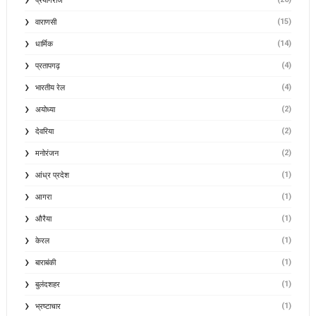
प्रयागराज
(15)
वाराणसी
(14)
धार्मिक
(4)
प्रतापगढ़
(4)
भारतीय रेल
(2)
अयोध्या
(2)
देवरिया
(2)
मनोरंजन
(1)
आंध्र प्रदेश
(1)
आगरा
(1)
औरैया
(1)
केरल
(1)
बाराबंकी
(1)
बुलंदशहर
(1)
भ्रष्टाचार