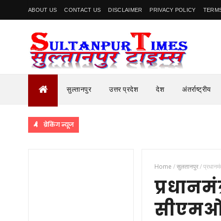
ABOUT US
CONTACT US
DISCLAIMER
PRIVACY POLICY
TERMS
सुल्तानपुर
उत्तर प्रदेश
देश
अंतर्राष्ट्रीय
ब्रेकिंग न्यूज
Home
/
सुलतानपुर
/
प्रधानमं
प्रधानमं
सीएमओ 