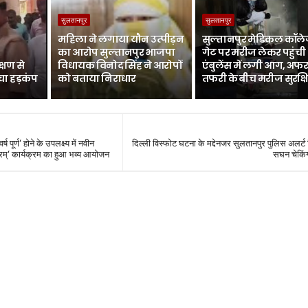
सुलतानपुर
सुलतानपुर
महिला ने लगाया यौन उत्पीड़न
सुल्तानपुर मेडिकल कॉले
का आरोप सुल्तानपुर भाजपा
गेट पर मरीज लेकर पहुंची
्षण से
विधायक विनोद सिंह ने आरोपों
एंबुलेंस में लगी आग, अफर
चा हड़कंप
को बताया निराधार
तफरी के बीच मरीज सुरक्ष
्ष पूर्ण‘ होने के उपलक्ष्य में नवीन
दिल्ली विस्फोट घटना के मद्देनजर सुलतानपुर पुलिस अलर्ट 
मातरम्‘ कार्यक्रम का हुआ भव्य आयोजन
सघन चेकिं