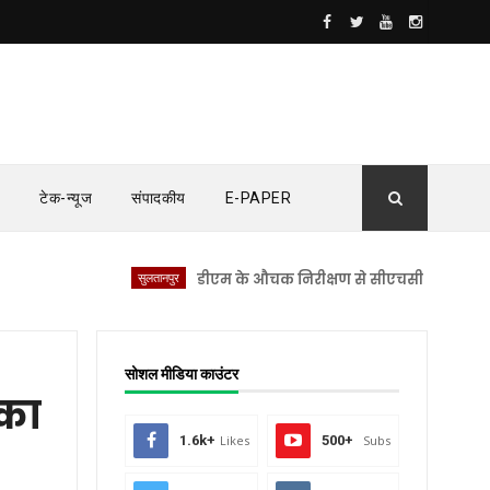
टेक-न्यूज
संपादकीय
E-PAPER
सुलतानपुर
डीएम के औचक निरीक्षण से सीएचसी लंभुआ में मचा हड़क
सोशल मीडिया काउंटर
 का
1.6k+
Likes
500+
Subs