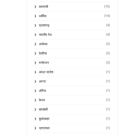
(15)
वाराणसी
(14)
धार्मिक
(4)
प्रतापगढ़
(4)
भारतीय रेल
(2)
अयोध्या
(2)
देवरिया
(2)
मनोरंजन
(1)
आंध्र प्रदेश
(1)
आगरा
(1)
औरैया
(1)
केरल
(1)
बाराबंकी
(1)
बुलंदशहर
(1)
भ्रष्टाचार