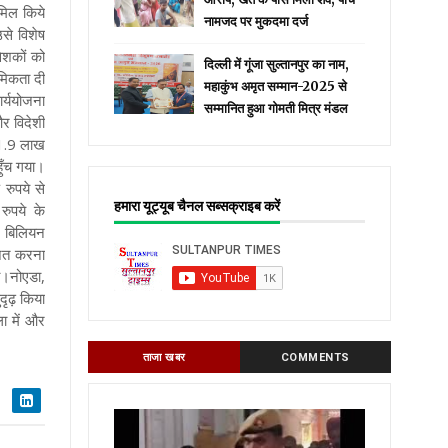
ामिल किये
नामजद पर मुकदमा दर्ज
उसे विशेष
वेशकों को
दिल्ली में गूंजा सुल्तानपुर का नाम,
मिकता दी
महाकुंभ अमृत सम्मान-2025 से
ार्ययोजना
सम्मानित हुआ गोमती मित्र मंडल
र विदेशी
 1.9 लाख
हुँच गया।
रुपये से
हमारा यूट्यूब चैनल सब्सक्राइब करें
रुपये के
50 बिलियन
जित करना
ा
।नोएडा,
दृढ़ किया
ला में और
ताजा खबर
COMMENTS