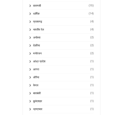
(15)
वाराणसी
(14)
धार्मिक
(4)
प्रतापगढ़
(4)
भारतीय रेल
(2)
अयोध्या
(2)
देवरिया
(2)
मनोरंजन
(1)
आंध्र प्रदेश
(1)
आगरा
(1)
औरैया
(1)
केरल
(1)
बाराबंकी
(1)
बुलंदशहर
(1)
भ्रष्टाचार