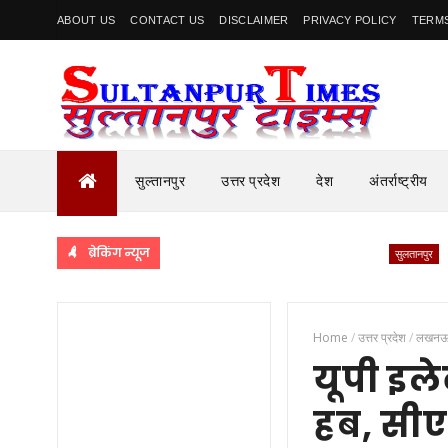
ABOUT US
CONTACT US
DISCLAIMER
PRIVACY POLICY
TERMS
सुल्तानपुर
उत्तर प्रदेश
देश
अंतर्राष्ट्रीय
ब्रेकिंग न्यूज
सुलतानपुर
डीएम के
Home
/
उत्तर प्रदेश
/
लखन
यूपी इले
हब, सीए