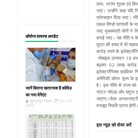
लाभ, स्टाम्प शुल्क एवं ब
जाएं।
उन्होंने कहा यदि 
प्रोत्साहन दिया जाए। नीत
एकल विण्डो प्रणाली के म
जाए
मुख्यमंत्री योगी ने 
कोरोना वायरस अपडेट
बनाई जाए। यह नीति न केव
मुद्रा की बचत में भी सहा
करोड़ रुपये के इलेक्ट्रॉ
मोबाइल उत्पादन 18 हजा
बढ़कर 02 लाख करोड़ र
इलेक्ट्रॉनिक्स हार्डवेयर न
अमेरिकी डॉलर मूल्य के 
है। इस नीति से राज्य को 0
जानें कितना खतरनाक है कोविड
ग्रेटर नोएडा और यमुना एक्स
का नया वेरिएंट
जाएगा।जेवर अन्तरराष्ट्री
सुल्तानपुर टाइम्स
Dec 23,
मजबूत स्थिति प्राप्त होगी
2023
इस न्यूज़ को शेयर करें