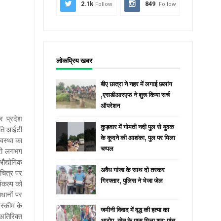
2.1k
Follow
849
Follow
लोकप्रिय खबर
बीए छात्रा ने नहर में लगाई छलांग
,एसडीआरएफ ने शुरू किया सर्च
ऑपरेशन
र प्रदेश
कुड़वार में गोमती नदी पुल से युवक
नीति आईटी
के कूदने की आशंका, पुल पर मिला
यवस्था का
चप्पल
दारी लगभग
 औद्योगिक
अवैध गांजा के साथ दो तस्कर
नचित्र पर
गिरफ्तार, पुलिस ने भेजा जेल
ंकल्प को
वधानों पर
 स्कीम के
जमीनी विवाद में वृद्ध की हत्या का
अतिरिक्त
आरोप, खेत के पास मिला शव; पांच