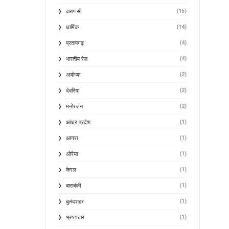
(15)
वाराणसी
(14)
धार्मिक
(4)
प्रतापगढ़
(4)
भारतीय रेल
(2)
अयोध्या
(2)
देवरिया
(2)
मनोरंजन
(1)
आंध्र प्रदेश
(1)
आगरा
(1)
औरैया
(1)
केरल
(1)
बाराबंकी
(1)
बुलंदशहर
(1)
भ्रष्टाचार