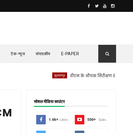
टेक-न्यूज
संपादकीय
E-PAPER
सुलतानपुर
डीएम के औचक निरीक्षण से सीएचसी लंभुआ में
सोशल मीडिया काउंटर
 CM
1.6k+
Likes
500+
Subs