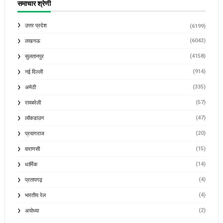
समाचार श्रेणी
उत्तर प्रदेश
(6199)
(6043)
लखनऊ
(4158)
सुलतानपुर
(914)
नई दिल्ली
(335)
अमेठी
(57)
रायबरेली
(47)
लॉकडाउन
(20)
प्रयागराज
(15)
वाराणसी
(14)
धार्मिक
(4)
प्रतापगढ़
(4)
भारतीय रेल
(2)
अयोध्या