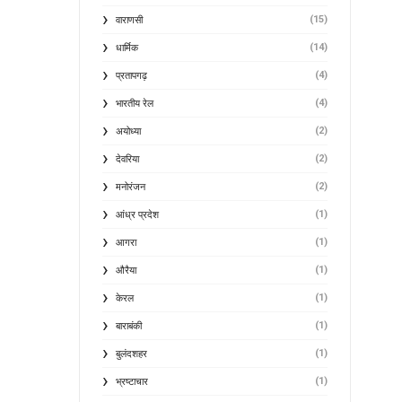
(15)
वाराणसी
(14)
धार्मिक
(4)
प्रतापगढ़
(4)
भारतीय रेल
(2)
अयोध्या
(2)
देवरिया
(2)
मनोरंजन
(1)
आंध्र प्रदेश
(1)
आगरा
(1)
औरैया
(1)
केरल
(1)
बाराबंकी
(1)
बुलंदशहर
(1)
भ्रष्टाचार