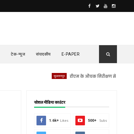
टेक-न्यूज
संपादकीय
E-PAPER
सुलतानपुर
डीएम के औचक निरीक्षण से सीएचसी लंभुआ में
सोशल मीडिया काउंटर
1.6k+
Likes
500+
Subs