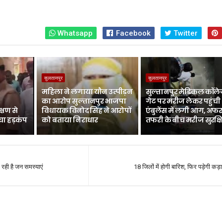
Whatsapp
Facebook
Twitter
सुलतानपुर
सुलतानपुर
महिला ने लगाया यौन उत्पीड़न
सुल्तानपुर मेडिकल कॉले
का आरोप सुल्तानपुर भाजपा
गेट पर मरीज लेकर पहुंची
्षण से
विधायक विनोद सिंह ने आरोपों
एंबुलेंस में लगी आग, अफर
चा हड़कंप
को बताया निराधार
तफरी के बीच मरीज सुरक्ष
ा रही है जन समस्याएं
18 जिलों में होगी बारिश, फिर पड़ेगी कड़