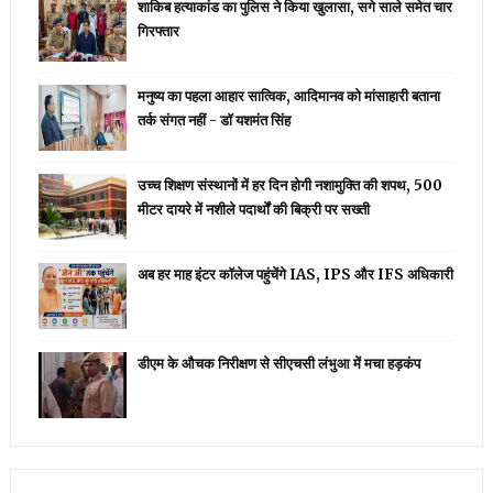
शाकिब हत्याकांड का पुलिस ने किया खुलासा, सगे साले समेत चार
गिरफ्तार
मनुष्य का पहला आहार सात्विक, आदिमानव को मांसाहारी बताना
तर्क संगत नहीं - डॉ यशमंत सिंह
उच्च शिक्षण संस्थानों में हर दिन होगी नशामुक्ति की शपथ, 500
मीटर दायरे में नशीले पदार्थों की बिक्री पर सख्ती
अब हर माह इंटर कॉलेज पहुंचेंगे IAS, IPS और IFS अधिकारी
डीएम के औचक निरीक्षण से सीएचसी लंभुआ में मचा हड़कंप