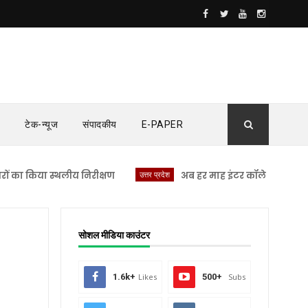
टेक-न्यूज
संपादकीय
E-PAPER
िया स्थलीय निरीक्षण
उत्तर प्रदेश
अब हर माह इंटर कॉलेज पहुंचेंगे IAS, I
सोशल मीडिया काउंटर
1.6k+
Likes
500+
Subs