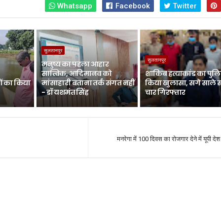
Whatsapp
Facebook
Twitter
सुलतानपुर
सुलतानपुर
मनुष्य का पहला आहार
सात्विक, आदिमानव को
शाकिब हत्याकांड का पुलि
ों का किया
मांसाहारी बताना तर्क संगत नहीं
किया खुलासा, सगे साले 
- डॉ यशमंत सिंह
चार गिरफ्तार
मनरेगा में 100 दिवस का रोजगार देने में यूपी देश