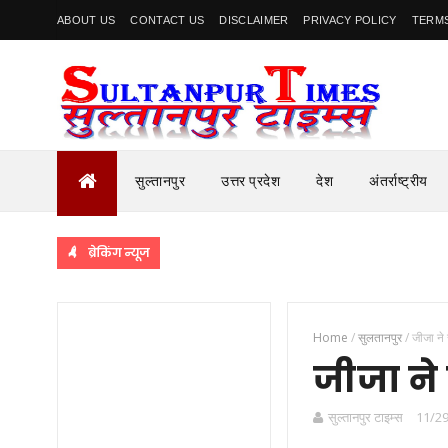
ABOUT US
CONTACT US
DISCLAIMER
PRIVACY POLICY
TERMS
सुल्तानपुर
उत्तर प्रदेश
देश
अंतर्राष्ट्रीय
ब्रेकिंग न्यूज
Home
/
सुलतानपुर
/
जीजा ने 
जीजा ने
सुल्तानपुर टाइम्स
11/29