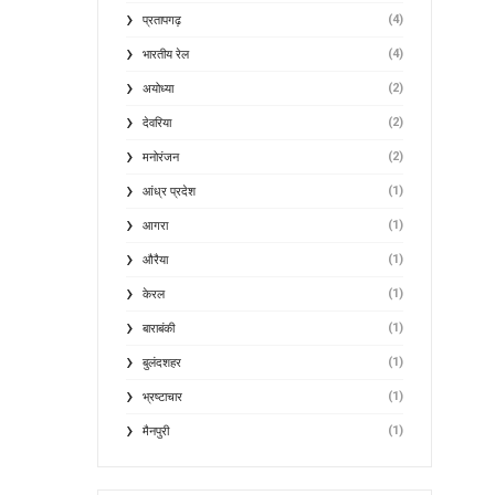
(4)
प्रतापगढ़
(4)
भारतीय रेल
(2)
अयोध्या
(2)
देवरिया
(2)
मनोरंजन
(1)
आंध्र प्रदेश
(1)
आगरा
(1)
औरैया
(1)
केरल
(1)
बाराबंकी
(1)
बुलंदशहर
(1)
भ्रष्टाचार
(1)
मैनपुरी