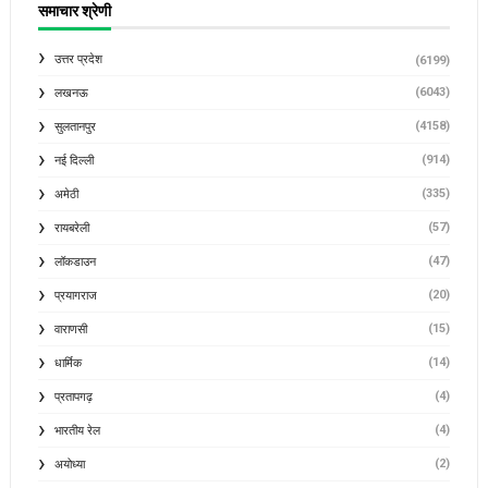
समाचार श्रेणी
उत्तर प्रदेश
(6199)
(6043)
लखनऊ
(4158)
सुलतानपुर
(914)
नई दिल्ली
(335)
अमेठी
(57)
रायबरेली
(47)
लॉकडाउन
(20)
प्रयागराज
(15)
वाराणसी
(14)
धार्मिक
(4)
प्रतापगढ़
(4)
भारतीय रेल
(2)
अयोध्या