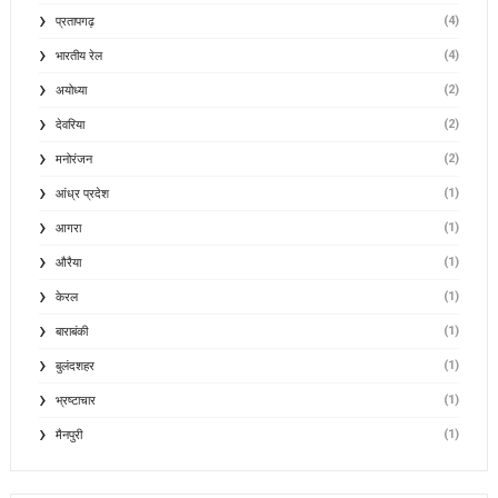
(4)
प्रतापगढ़
(4)
भारतीय रेल
(2)
अयोध्या
(2)
देवरिया
(2)
मनोरंजन
(1)
आंध्र प्रदेश
(1)
आगरा
(1)
औरैया
(1)
केरल
(1)
बाराबंकी
(1)
बुलंदशहर
(1)
भ्रष्टाचार
(1)
मैनपुरी