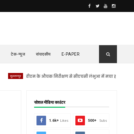
टेक-न्यूज
संपादकीय
E-PAPER
ानपुर
डीएम के औचक निरीक्षण से सीएचसी लंभुआ में मचा हड़कंप
सुलतानपुर
सोशल मीडिया काउंटर
1.6k+
Likes
500+
Subs