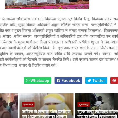
पा जिलाध्यक्ष डाॅ0 आर0ए0 वर्मा, विधायक सुलतानपुर विनोद सिंह, विधायक सदर रा
जसजीत कौर, मुख्य विकास अधिकारी अंकुर कौशिक सहित अन्य जनप्रतिनिधियों ने 
 कौर व मुख्य विकास अधिकारी अंकुर कौशिक ने सांसद भाजपा जिलाध्यक्ष, विधायकगण 
। सांसद सहित समस्त जनप्रतिनिधियों व अधिकारियों द्वारा दीप प्रज्ज्वलित कर कार्
र्यक्रम के मुख्य आयोजक जिला पंचायतराज अधिकारी अभिषेक शुक्ला ने उपलब्ध क
0 आंगनबाड़ी केन्द्रों को वितरित किये गये। इस अवसर पर खेल के सामान जैसे- पजल, ड
ी, कुकिंग के सामान, अल्फान्यूमेरिक चार्ट सहित आदि उपलब्ध कराये गये। सांसद स
ड़ी कार्यकत्रियों को खिलौने के सामान वितरित किये। इसी प्रकार शासन द्वारा उपलब्ध 
 विभाग द्वारा सांसद से वितरित कराये गये।
Whatsapp
Facebook
Twitter
सुलतानपुर
सुलतानपुर
महिला ने लगाया यौन उत्पीड़न
सुल्तानपुर मेडिकल कॉले
का आरोप सुल्तानपुर भाजपा
गेट पर मरीज लेकर पहुंची