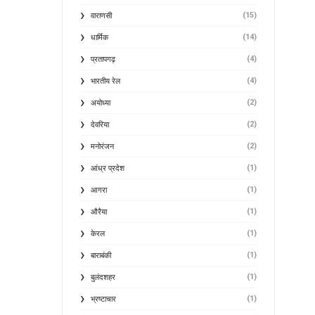
(15)
वाराणसी
(14)
धार्मिक
(4)
प्रतापगढ़
(4)
भारतीय रेल
(2)
अयोध्या
(2)
देवरिया
(2)
मनोरंजन
(1)
आंध्र प्रदेश
(1)
आगरा
(1)
औरैया
(1)
केरल
(1)
बाराबंकी
(1)
बुलंदशहर
(1)
भ्रष्टाचार