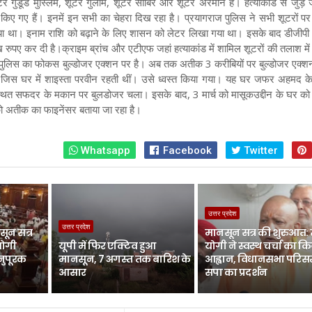
 गुडूड मुस्लिम, शूटर गुलाम, शूटर साबिर और शूटर अरमान हैं। हत्याकांड से जुड़े 
री किए गए हैं। इनमें इन सभी का चेहरा दिख रहा है। प्रयागराज पुलिस ने सभी शूटरों 
ा था। इनाम राशि को बढ़ाने के लिए शासन को लेटर लिखा गया था। इसके बाद डीजीपी
 रुपए कर दी है।
क्राइम ब्रांच और एटीएफ जहां हत्याकांड में शामिल शूटरों की तलाश में
ुलिस का फोकस बुल्डोजर एक्शन पर है। अब तक अतीक 3 करीबियों पर बुल्डोजर एक्शन
े जिस घर में शाइस्ता परवीन रहती थीं। उसे ध्वस्त किया गया। यह घर जफर अहमद क
ित सफदर के मकान पर बुलडोजर चला। इसके बाद, 3 मार्च को मासूकउद्दीन के घर को
ो अतीक का फाइनेंसर बताया जा रहा है।
Whatsapp
Facebook
Twitter
उत्तर प्रदेश
उत्तर प्रदेश
ून सत्र
मानसून सत्र की शुरुआत:
योगी
यूपी में फिर एक्टिव हुआ
योगी ने स्वस्थ चर्चा का क
नुपूरक
मानसून, 7 अगस्त तक बारिश के
आह्वान, विधानसभा परिसर 
आसार
सपा का प्रदर्शन