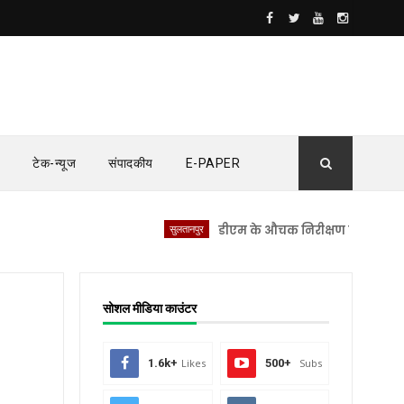
टेक-न्यूज
संपादकीय
E-PAPER
सुलतानपुर
डीएम के औचक निरीक्षण से सीएचसी लंभुआ म
सोशल मीडिया काउंटर
1.6k+
Likes
500+
Subs