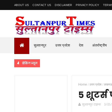
ABOUT US
CONTACT US
DISCLAIMER
PRIVACY POLICY
TERMS
सुल्तानपुर
उत्तर प्रदेश
देश
अंतर्राष्ट्रीय
ब्रेकिंग न्यूज
Home
/
उत्तर प्रदेश
/
लखन
5 शूटर्
सुल्तानपुर टाइम्स
3/05/