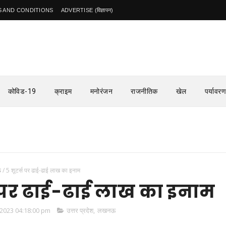
 AND CONDITIONS
ADVERTISE (विज्ञापन)
कोविड-19
क्राइम
मनोरंजन
राजनीतिक
खेल
पर्यावरण
ऊ
/
5 शूटर्स पर ढाई-ढाई लाख का इनाम
स पर ढाई-ढाई लाख का इनाम
2023 04:18:00 pm
उत्तर प्रदेश
,
लखनऊ