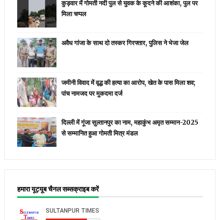
कुड़वार में गोमती नदी पुल से युवक के कूदने की आशंका, पुल पर
मिला चप्पल
अवैध गांजा के साथ दो तस्कर गिरफ्तार, पुलिस ने भेजा जेल
जमीनी विवाद में वृद्ध की हत्या का आरोप, खेत के पास मिला शव;
पांच नामजद पर मुकदमा दर्ज
दिल्ली में गूंजा सुल्तानपुर का नाम, महाकुंभ अमृत सम्मान-2025
से सम्मानित हुआ गोमती मित्र मंडल
हमारा यूट्यूब चैनल सब्सक्राइब करें