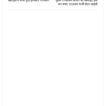
बहराइच में फर्जी फूड इंस्पेक्टर गिरफ्तार
युवक ने निर्वाचन आयोग की वेबसाइट हैक
कर बनाए 10 हजार फर्जी वोटर आईडी