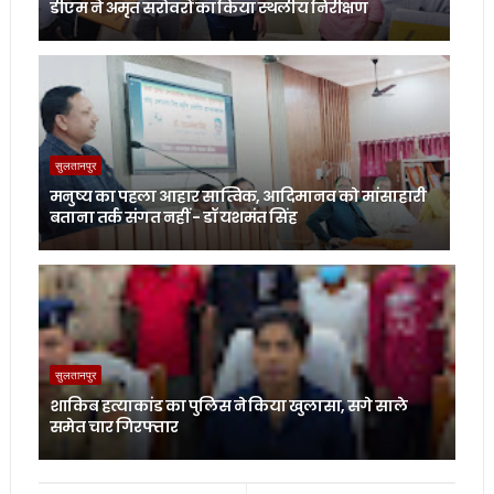
डीएम ने अमृत सरोवरों का किया स्थलीय निरीक्षण
सुलतानपुर
मनुष्य का पहला आहार सात्विक, आदिमानव को मांसाहारी
बताना तर्क संगत नहीं - डॉ यशमंत सिंह
सुलतानपुर
शाकिब हत्याकांड का पुलिस ने किया खुलासा, सगे साले
समेत चार गिरफ्तार