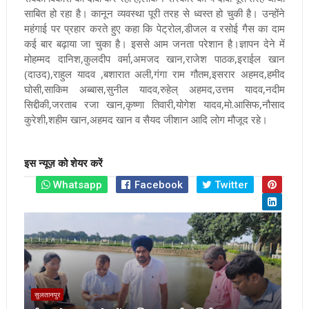
साबित हो रहा है। कानून व्यवस्था पूरी तरह से ध्वस्त हो चुकी है। उन्होंने
महंगाई पर प्रहार करते हुए कहा कि पेट्रोल,डीजल व रसोई गैस का दाम
कई बार बढ़ाया जा चुका है। इससे आम जनता परेशान है।ज्ञापन देने में
मोहम्मद दानिश,कुलदीप वर्मा,अमजद खान,राजेश पाठक,इराईल खान
(दाउद),राहुल यादव ,बशारात अली,गंगा राम गौतम,इसरार अहमद,हमीद
घोसी,साकिम अब्बास,सुनील यादव,रुहेल् अहमद,उत्तम यादव,नदीम
सिद्दीकी,जरताब रजा खान,कृष्णा तिवारी,योगेश यादव,मो.आसिफ,नौसाद
कुरेशी,शहीम खान,अहमद खान व सैयद जीशान आदि लोग मौजूद रहे।
इस न्यूज़ को शेयर करें
Whatsapp
Facebook
Twitter
सुलतानपुर