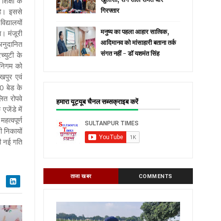
शिक्षा के
है। इससे
गिरफ्तार
िद्यालयों
मनुष्य का पहला आहार सात्विक,
ा। मंजूरी
आदिमानव को मांसाहारी बताना तर्क
अनुदानित
संगत नहीं - डॉ यशमंत सिंह
च्युटी के
 निगम को
खपुर एवं
00 बेड के
ित रोपवे
हमारा यूट्यूब चैनल सब्सक्राइब करें
ेंडे में
त्वपूर्ण
ी निकायों
ी नई गति
ताजा खबर
COMMENTS