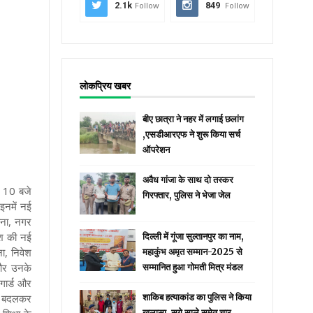
2.1k
Follow
849
Follow
लोकप्रिय खबर
बीए छात्रा ने नहर में लगाई छलांग
,एसडीआरएफ ने शुरू किया सर्च
ऑपरेशन
अवैध गांजा के साथ दो तस्कर
बह 10 बजे
गिरफ्तार, पुलिस ने भेजा जेल
इनमें नई
ापना, नगर
ेश की नई
दिल्ली में गूंजा सुल्तानपुर का नाम,
ना, निवेश
महाकुंभ अमृत सम्मान-2025 से
 और उनके
सम्मानित हुआ गोमती मित्र मंडल
गार्ड और
ाम बदलकर
शाकिब हत्याकांड का पुलिस ने किया
खुलासा, सगे साले समेत चार