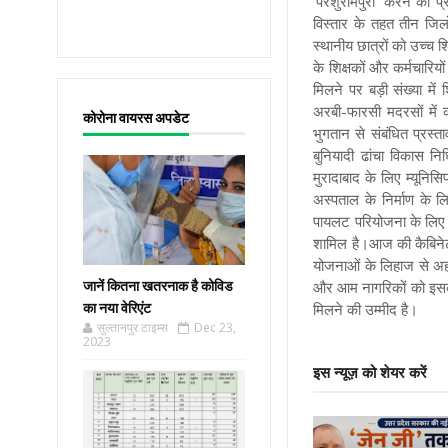
‘परशुरामपुरी’ करने का प्
विस्तार के तहत तीन जिलो
स्थानीय छात्रों को उच्च श
के शिक्षकों और कर्मचारिय
मिलने पर बड़ी संख्या मे
अरबी-फारसी मदरसों में कार
कोरोना वायरस अपडेट
भुगतान से संबंधित प्रस
बुनियादी ढांचा विकास नि
मुरादाबाद के लिए म्यूनिस
अस्पताल के निर्माण के ल
पायलट परियोजना के लिए आ
शामिल है।आज की कैबिनेट 
योजनाओं के लिहाज से अहम म
जानें कितना खतरनाक है कोविड
और आम नागरिकों को इसका 
का नया वेरिएंट
मिलने की उम्मीद है।
सुल्तानपुर टाइम्स
Dec 23,
2023
इस न्यूज़ को शेयर करें