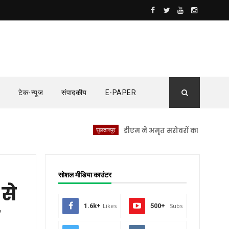
टेक-न्यूज
संपादकीय
E-PAPER
सुलतानपुर
डीएम ने अमृत सरोवरों का किया स्थलीय निरी
सोशल मीडिया काउंटर
से
1.6k+
Likes
500+
Subs
र