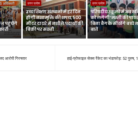
उत्तर प्रदेश
उत्तर प्रदेश
उच्च शिक्षण संस्थानों में हर दिन
परिषदीय स्कूलों में अब श
होगी नशामुक्ति की शपथ, 500
को लगेगी ‘मस्ती की पाठ
 पहुंचेंगे
मीटर दायरे में नशीले पदार्थों की
बिना बैग के सीखेंगे बच्चे 
िकारी
बिक्री पर सख्ती
बातें
ामजद आरोपी गिरफ्तार
हाई-प्रोफाइल सेक्स रैकेट का भंडाफोड़: 52 पुरुष, 