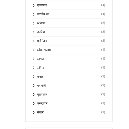
(4)
प्रतापगढ़
(4)
भारतीय रेल
(2)
अयोध्या
(2)
देवरिया
(2)
मनोरंजन
(1)
आंध्र प्रदेश
(1)
आगरा
(1)
औरैया
(1)
केरल
(1)
बाराबंकी
(1)
बुलंदशहर
(1)
भ्रष्टाचार
(1)
मैनपुरी