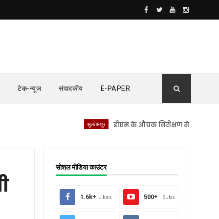
टेक-न्यूज
संपादकीय
E-PAPER
सुलतानपुर
डीएम के औचक निरीक्षण से सीएचसी लंभुआ मे
सोशल मीडिया काउंटर
ी
1.6k+
Likes
500+
Subs