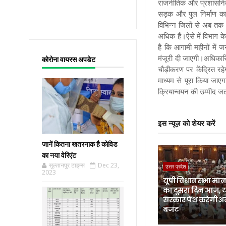
राजनीतिक और प्रशासनिक हल
सड़क और पुल निर्माण का
विभिन्न जिलों से अब तक 
अधिक हैं।ऐसे में विभाग 
है कि आगामी महीनों में 
मंजूरी दी जाएगी।अधिकारियो
कोरोना वायरस अपडेट
चौड़ीकरण पर केंद्रित रहे
माध्यम से पूरा किया जा
क्रियान्वयन की उम्मीद ज
इस न्यूज़ को शेयर करें
जानें कितना खतरनाक है कोविड
का नया वेरिएंट
सुल्तानपुर टाइम्स
Dec 23,
उत्तर प्रदेश
2023
यूपी विधानसभा मानस
का दूसरा दिन आज, 
सरकार पेश करेगी अ
बजट