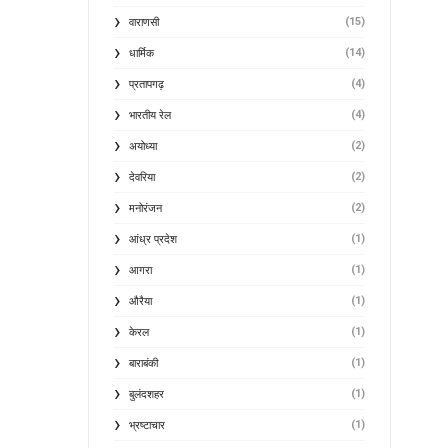
(15)
वाराणसी
(14)
धार्मिक
(4)
प्रतापगढ़
(4)
भारतीय रेल
(2)
अयोध्या
(2)
देवरिया
(2)
मनोरंजन
(1)
आंध्र प्रदेश
(1)
आगरा
(1)
औरैया
(1)
केरल
(1)
बाराबंकी
(1)
बुलंदशहर
(1)
भ्रष्टाचार