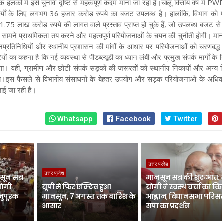
कों में इसे चुनावी दृष्टि से महत्वपूर्ण कदम माना जा रहा है।चालू वित्तीय वर्ष में P
र्यों के लिए लगभग 36 हजार करोड़ रुपये का बजट उपलब्ध है। हालांकि, विभाग को प
1.75 लाख करोड़ रुपये की लागत वाले प्रस्ताव प्राप्त हो चुके हैं, जो उपलब्ध बजट से
के सामने प्राथमिकता तय करने और महत्वपूर्ण परियोजनाओं के चयन की चुनौती होगी। मान
जनप्रतिनिधियों और स्थानीय प्रशासन की मांगों के आधार पर परियोजनाओं को चरणबद्ध 
ं का कहना है कि नई व्यवस्था से पीडब्ल्यूडी का ध्यान लंबी और प्रमुख संपर्क मार्गों के नि
गा। वहीं, ग्रामीण और छोटी संपर्क सड़कों की जरूरतों को स्थानीय निकायों और अन्य व
एगा।इस फैसले से विभागीय संसाधनों के बेहतर उपयोग और सड़क परियोजनाओं के अधिक
ताई जा रही है।
Whatsapp
Facebook
Twitter
उत्तर प्रदेश
उत्तर प्रदेश
ून सत्र
मानसून सत्र की शुरुआत:
योगी
यूपी में फिर एक्टिव हुआ
योगी ने स्वस्थ चर्चा का क
नुपूरक
मानसून, 7 अगस्त तक बारिश के
आह्वान, विधानसभा परिसर 
आसार
सपा का प्रदर्शन