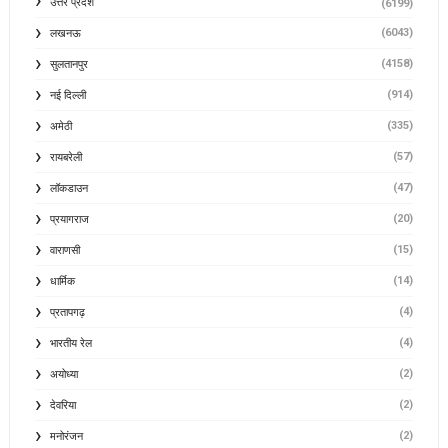
उत्तर प्रदेश
(6199)
(6043)
लखनऊ
(4158)
सुलतानपुर
(914)
नई दिल्ली
(335)
अमेठी
(57)
रायबरेली
(47)
लॉकडाउन
(20)
प्रयागराज
(15)
वाराणसी
(14)
धार्मिक
(4)
प्रतापगढ़
(4)
भारतीय रेल
(2)
अयोध्या
(2)
देवरिया
(2)
मनोरंजन