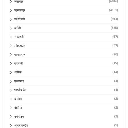
(6046)
लखनऊ
(4161)
सुलतानपुर
(914)
नई दिल्ली
(335)
अमेठी
(57)
रायबरेली
(47)
लॉकडाउन
(20)
प्रयागराज
(15)
वाराणसी
(14)
धार्मिक
(4)
प्रतापगढ़
(4)
भारतीय रेल
(2)
अयोध्या
(2)
देवरिया
(2)
मनोरंजन
(1)
आंध्र प्रदेश