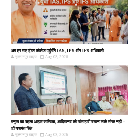
अब हर माह इंटर कॉलेज पहुंचेंगे IAS, IPS और IFS अधिकारी
सुल्तानपुर टाइम्स
Aug 08, 2026
मनुष्य का पहला आहार सात्विक, आदिमानव को मांसाहारी बताना तर्क संगत नहीं -
डॉ यशमंत सिंह
सुल्तानपुर टाइम्स
Aug 08, 2026