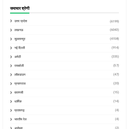
समाचार श्रेणी
उत्तर प्रदेश
(6199)
(6043)
लखनऊ
(4158)
सुलतानपुर
(914)
नई दिल्ली
(335)
अमेठी
(57)
रायबरेली
(47)
लॉकडाउन
(20)
प्रयागराज
(15)
वाराणसी
(14)
धार्मिक
(4)
प्रतापगढ़
(4)
भारतीय रेल
(2)
अयोध्या