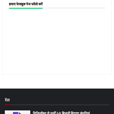
हमारा फेसबुक पेज फॉलो करें
देश
डिजिलॉकर से जुड़ीं 68 बिजली वितरण कंपनियां