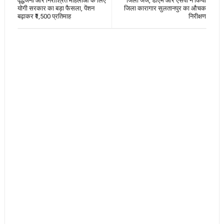
वृद्धजनों और निराश्रित महिलाओं के लिए
जिला जज, डीएम और एसपी ने किया
योगी सरकार का बड़ा फैसला, पेंशन
जिला कारागार सुलतानपुर का औचक
बढ़ाकर ₹1,500 प्रतिमाह
निरीक्षण