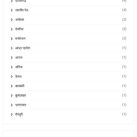
(4)
प्रतापगढ़
(4)
भारतीय रेल
(2)
अयोध्या
(2)
देवरिया
(2)
मनोरंजन
(1)
आंध्र प्रदेश
(1)
आगरा
(1)
औरैया
(1)
केरल
(1)
बाराबंकी
(1)
बुलंदशहर
(1)
भ्रष्टाचार
(1)
मैनपुरी