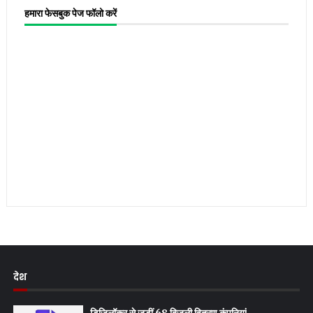
हमारा फेसबुक पेज फॉलो करें
देश
डिजिलॉकर से जुड़ीं 68 बिजली वितरण कंपनियां