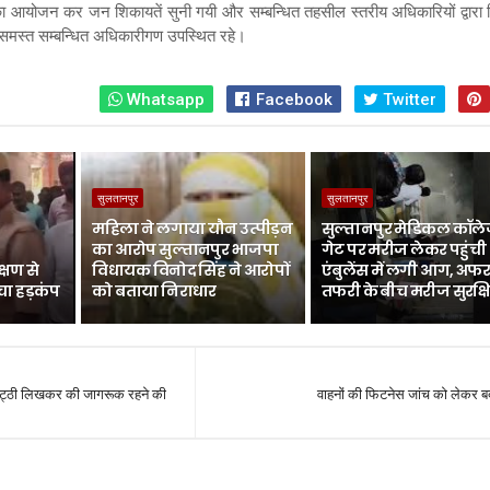
स का आयोजन कर जन शिकायतें सुनी गयी और सम्बन्धित तहसील स्तरीय अधिकारियों द्वारा न
मस्त सम्बन्धित अधिकारीगण उपस्थित रहे।
Whatsapp
Facebook
Twitter
सुलतानपुर
सुलतानपुर
महिला ने लगाया यौन उत्पीड़न
सुल्तानपुर मेडिकल कॉले
का आरोप सुल्तानपुर भाजपा
गेट पर मरीज लेकर पहुंची
्षण से
विधायक विनोद सिंह ने आरोपों
एंबुलेंस में लगी आग, अफर
चा हड़कंप
को बताया निराधार
तफरी के बीच मरीज सुरक्ष
चिट्ठी लिखकर की जागरूक रहने की
वाहनों की फिटनेस जांच को लेकर 