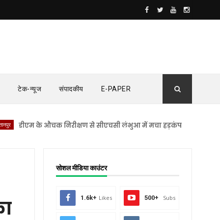
टेक-न्यूज
संपादकीय
E-PAPER
ीएम के औचक निरीक्षण से सीएचसी लंभुआ में मचा हड़कंप
सुलतानपुर
महिला
सोशल मीडिया काउंटर
1.6k+
Likes
500+
Subs
का