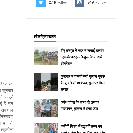
2.1k
Follow
849
Follow
लोकप्रिय खबर
बीए छात्रा ने नहर में लगाई छलांग
,एसडीआरएफ ने शुरू किया सर्च
ऑपरेशन
कुड़वार में गोमती नदी पुल से युवक
के कूदने की आशंका, पुल पर मिला
 दिवस का
चप्पल
वक सुनकर
सम्पूर्ण
अवैध गांजा के साथ दो तस्कर
 हैं, उन
गिरफ्तार, पुलिस ने भेजा जेल
ण समाधान
 निस्तारण
विभाग के
जमीनी विवाद में वृद्ध की हत्या का
 तहसीलों
आरोप, खेत के पास मिला शव; पांच