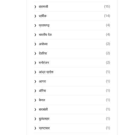
(15)
वाराणसी
(14)
धार्मिक
(4)
प्रतापगढ़
(4)
भारतीय रेल
(2)
अयोध्या
(2)
देवरिया
(2)
मनोरंजन
(1)
आंध्र प्रदेश
(1)
आगरा
(1)
औरैया
(1)
केरल
(1)
बाराबंकी
(1)
बुलंदशहर
(1)
भ्रष्टाचार