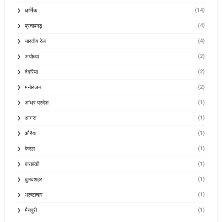
(14)
धार्मिक
(4)
प्रतापगढ़
(4)
भारतीय रेल
(2)
अयोध्या
(2)
देवरिया
(2)
मनोरंजन
(1)
आंध्र प्रदेश
(1)
आगरा
(1)
औरैया
(1)
केरल
(1)
बाराबंकी
(1)
बुलंदशहर
(1)
भ्रष्टाचार
(1)
मैनपुरी