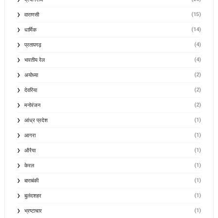
(15)
वाराणसी
(14)
धार्मिक
(4)
प्रतापगढ़
(4)
भारतीय रेल
(2)
अयोध्या
(2)
देवरिया
(2)
मनोरंजन
(1)
आंध्र प्रदेश
(1)
आगरा
(1)
औरैया
(1)
केरल
(1)
बाराबंकी
(1)
बुलंदशहर
(1)
भ्रष्टाचार