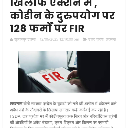
खिलाफ एक्शन में ,
कोडीन के दुरुपयोग पर
128 फर्मों पर FIR
सुल्तानपुर टाइम्स
12/06/2025 12:10:00 pm
उत्तर प्रदेश
,
लखनऊ
लखनऊ
योगी सरकार प्रदेश के युवाओं को नशे की आगोश में धकेलने वाले
अवैध नशे के सौदागरों के खिलाफ लगातार कड़ी कार्रवाई कर रही है।
FSDA द्वारा प्रदेश भर में कोडीनयुक्त कफ सिरप और नॉरकोटिक्स श्रेणी
की औषधियों के अवैध भंडारण, क्रय-विक्रय और वितरण पर प्रभावी