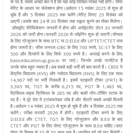
के पद हैं. सबसे अच्छी बात ये है कि यहां कोई लिखित परीक्षा नहीं होगी। सिर्फ
मेरिट के आधार पर सेलेक्शन होगा।आवेदन 15 नवंबर 2025 से शुरू हो
चुके हैं और 5 दिसंबर 2025 तक चलेंगे।मेरिट लिस्ट 23 दिसंबर को
आएगी।उसके बाद 24 से 30 दिसंबर तक स्कूल चुनने का मौका मिलेगा।
डॉक्यूमेंट वेरिफिकेशन जनवरी में होगा और अपॉइंटमेंट लेटर 30 जनवरी
2026 को जारी होगा।फरवरी 2026 से जॉइनिंग शुरू हो जाएगी।योग्यता
के लिए ग्रेजुएशन के साथ BTC या D.El.Ed और UPTET/CTET पास
होना जरूरी है। फीस जनरल-OBC के लिए 700 रुपये, SC-ST के लिए
500 और दिव्यांगों के लिए सिर्फ 300 रुपये है। अप्लाई करने के लिए
basiceducation.up.gov.in पर जाएं। जिनके अच्छे परसेंटेज हैं
उनके चांस बहुत ज्यादा हैं
।अब सबसे बड़ी भर्ती की बात करते हैं। CBSE ने
केंद्रीय विद्यालय (KVS) और नवोदय विद्यालय (NVS) के लिए एक साथ
14,967 पदों पर भर्ती निकाली है। इसमें प्राइमरी टीचर (PRT) के
3,365 पद, TGT के करीब 6,215 पद, PGT के 1,483 पद,
प्रिंसिपल-वाइस प्रिंसिपल के 285 पद और बाकी नॉन-टीचिंग स्टाफ के
पद हैं। ये पूरे देश में ट्रांसफरेबल जॉब है और सैलरी सबसे अच्छी मिलती
है।आवेदन 14 नवंबर 2025 से शुरू हो चुके हैं और 4 दिसंबर 2025 तक
चलेंगे। परीक्षा फरवरी 2026 में होगी। प्राइमरी टीचर बनने के लिए
D.El.Ed और CTET, TGT के लिए ग्रेजुएशन और B.Ed के बाद
CTET और PGT के लिए पोस्ट ग्रेजुएशन के साथ B.Ed चाहिए।उम्र
पोस्ट के हिसाब से 35 से 50 साल तक है।आरक्षित वर्ग को छूट मिलेगी।