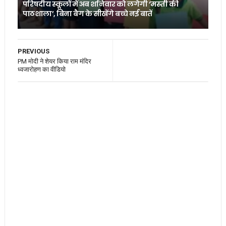
परिषदीय स्कूलों में अब शनिवार को लगेगी ‘मस्ती की
पाठशाला’, बिना बैग के सीखेंगे बच्चे नई बातें
PREVIOUS
PM मोदी ने शेयर क‍िया राम मंद‍िर
ध्वजारोहण का वीड‍ियो