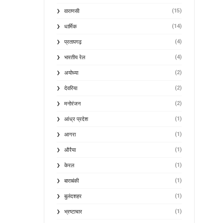
(15)
वाराणसी
(14)
धार्मिक
(4)
प्रतापगढ़
(4)
भारतीय रेल
(2)
अयोध्या
(2)
देवरिया
(2)
मनोरंजन
(1)
आंध्र प्रदेश
(1)
आगरा
(1)
औरैया
(1)
केरल
(1)
बाराबंकी
(1)
बुलंदशहर
(1)
भ्रष्टाचार