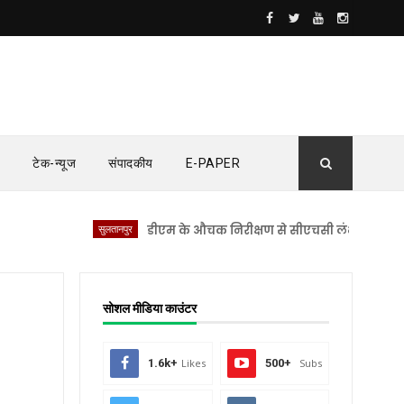
टेक-न्यूज
संपादकीय
E-PAPER
सुलतानपुर
डीएम के औचक निरीक्षण से सीएचसी लंभुआ में मचा हड़कंप
सोशल मीडिया काउंटर
1.6k+
Likes
500+
Subs