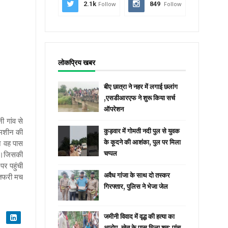
2.1k
Follow
849
Follow
लोकप्रिय खबर
बीए छात्रा ने नहर में लगाई छलांग
,एसडीआरएफ ने शुरू किया सर्च
ऑपरेशन
ी गांव से
 मशीन की
कुड़वार में गोमती नदी पुल से युवक
न वह पास
के कूदने की आशंका, पुल पर मिला
थी।जिसकी
चप्पल
र पहुंची
अवैध गांजा के साथ दो तस्कर
ा-तफरी मच
गिरफ्तार, पुलिस ने भेजा जेल
जमीनी विवाद में वृद्ध की हत्या का
आरोप, खेत के पास मिला शव; पांच