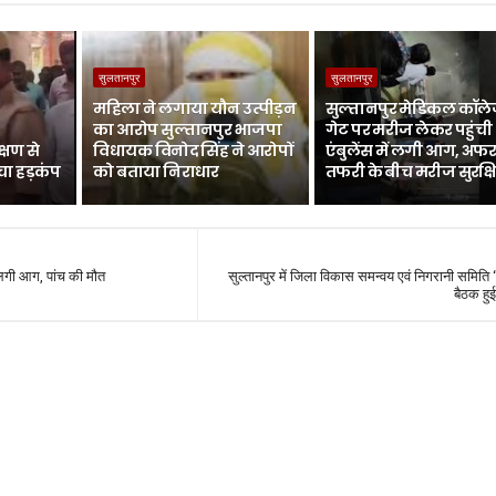
सुलतानपुर
सुलतानपुर
महिला ने लगाया यौन उत्पीड़न
सुल्तानपुर मेडिकल कॉले
का आरोप सुल्तानपुर भाजपा
गेट पर मरीज लेकर पहुंची
्षण से
विधायक विनोद सिंह ने आरोपों
एंबुलेंस में लगी आग, अफर
चा हड़कंप
को बताया निराधार
तफरी के बीच मरीज सुरक्ष
ं लगी आग, पांच की मौत
सुल्तानपुर में जिला विकास समन्वय एवं निगरानी समिति ‘
बैठक ह