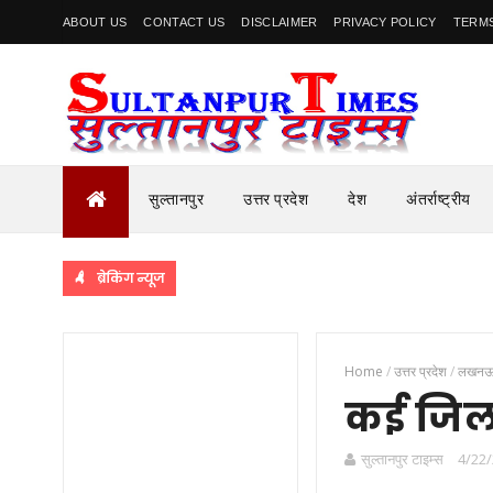
ABOUT US
CONTACT US
DISCLAIMER
PRIVACY POLICY
TERMS
सुल्तानपुर
उत्तर प्रदेश
देश
अंतर्राष्ट्रीय
ब्रेकिंग न्यूज
Home
/
उत्तर प्रदेश
/
लखन
कई जिलों
सुल्तानपुर टाइम्स
4/22/