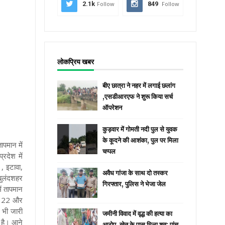
2.1k
Follow
849
Follow
लोकप्रिय खबर
बीए छात्रा ने नहर में लगाई छलांग
,एसडीआरएफ ने शुरू किया सर्च
ऑपरेशन
कुड़वार में गोमती नदी पुल से युवक
के कूदने की आशंका, पुल पर मिला
ापमान में
चप्पल
रदेश में
, इटावा,
अवैध गांजा के साथ दो तस्कर
 बुलंदशहर
गिरफ्तार, पुलिस ने भेजा जेल
ं तापमान
सार 22 और
ट भी जारी
जमीनी विवाद में वृद्ध की हत्या का
ा है। आने
आरोप, खेत के पास मिला शव; पांच