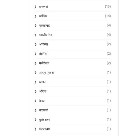
(15)
वाराणसी
(14)
धार्मिक
(4)
प्रतापगढ़
(4)
भारतीय रेल
(2)
अयोध्या
(2)
देवरिया
(2)
मनोरंजन
(1)
आंध्र प्रदेश
(1)
आगरा
(1)
औरैया
(1)
केरल
(1)
बाराबंकी
(1)
बुलंदशहर
(1)
भ्रष्टाचार