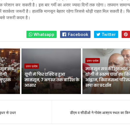
अधिक परेशान कर सकती है। इस बार गर्मी का असर ज्यादा दिनों तक रहेगा। तापमान सामान
में सतर्कता जरूरी है। हालांकि मानसून बेहतर रहेगा जिससे थोड़ी राहत मिल सकती है। 
सबसे जरूरी कदम है।
Whatsapp
Facebook
Twitter
उत्तर प्रदेश
उत्तर प्रदेश
ून सत्र
मानसून सत्र की शुरुआत:
योगी
यूपी में फिर एक्टिव हुआ
योगी ने स्वस्थ चर्चा का क
नुपूरक
मानसून, 7 अगस्त तक बारिश के
आह्वान, विधानसभा परिसर 
आसार
सपा का प्रदर्शन
 इधर से उधर
डीएम व सीडीओ ने गोवंश आश्रय स्थल का किया