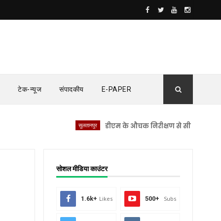
टेक-न्यूज
संपादकीय
E-PAPER
सुलतानपुर
डीएम के औचक निरीक्षण से सीएचसी लंभुआ में मच
सोशल मीडिया काउंटर
1.6k+
Likes
500+
Subs