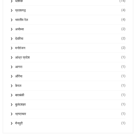
(14)
धार्मिक
(4)
प्रतापगढ़
(4)
भारतीय रेल
(2)
अयोध्या
(2)
देवरिया
(2)
मनोरंजन
(1)
आंध्र प्रदेश
(1)
आगरा
(1)
औरैया
(1)
केरल
(1)
बाराबंकी
(1)
बुलंदशहर
(1)
भ्रष्टाचार
(1)
मैनपुरी