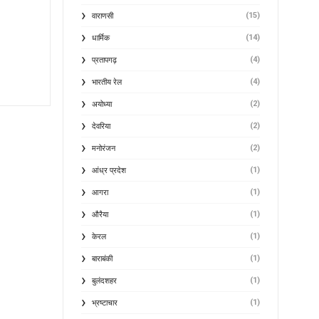
(15)
वाराणसी
(14)
धार्मिक
(4)
प्रतापगढ़
(4)
भारतीय रेल
(2)
अयोध्या
(2)
देवरिया
(2)
मनोरंजन
(1)
आंध्र प्रदेश
(1)
आगरा
(1)
औरैया
(1)
केरल
(1)
बाराबंकी
(1)
बुलंदशहर
(1)
भ्रष्टाचार