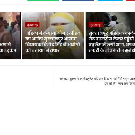
सुलतानपुर
सुलतानपुर
महिला ने लगाया यौन उत्पीड़न
सुल्तानपुर मेडिकल कॉले
का आरोप सुल्तानपुर भाजपा
गेट पर मरीज लेकर पहुंची
्षण से
विधायक विनोद सिंह ने आरोपों
एंबुलेंस में लगी आग, अफर
चा हड़कंप
को बताया निराधार
तफरी के बीच मरीज सुरक्ष
मण्डलायुक्त ने कलेक्ट्रेट परिसर स्थित नवनिर्मित एन.
एवं वी.सी. रूम का किय