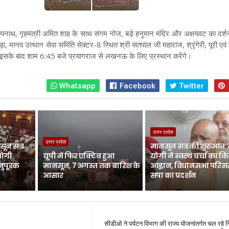
ित्यनाथ, गृहमंत्री अमित शाह के साथ संगम नोज, बड़े हनुमान मंदिर और अक्षयवट का दर्श
, मानव उत्थान सेवा समिति सेक्टर-8 स्थित श्री सतपाल जी महाराज, श्रृंगेरी, पूरी एवं द
ंगे। इसके बाद शाम 6:45 बजे प्रयागराज से लखनऊ के लिए प्रस्थान करेंगे।
Whatsapp
Facebook
Twitter
उत्तर प्रदेश
उत्तर प्रदेश
ून सत्र
मानसून सत्र की शुरुआत:
योगी
यूपी में फिर एक्टिव हुआ
योगी ने स्वस्थ चर्चा का क
नुपूरक
मानसून, 7 अगस्त तक बारिश के
आह्वान, विधानसभा परिसर 
आसार
सपा का प्रदर्शन
सीडीओ ने पर्यटन विभाग की राज्य योजनांतर्गत चल रहे निर