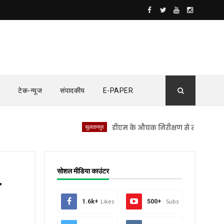
टेक-न्यूज
संपादकीय
E-PAPER
सुलतानपुर
डीएम के औचक निरीक्षण से सीएचसी लंभुआ में 
सोशल मीडिया काउंटर
ा
1.6k+
Likes
500+
Subs