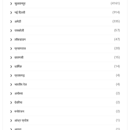
(4161)
सुलतानपुर
(914)
नई दिल्ली
(335)
अमेठी
(57)
रायबरेली
(47)
लॉकडाउन
(20)
प्रयागराज
(15)
वाराणसी
(14)
धार्मिक
(4)
प्रतापगढ़
(4)
भारतीय रेल
(2)
अयोध्या
(2)
देवरिया
(2)
मनोरंजन
(1)
आंध्र प्रदेश
(1)
आगरा