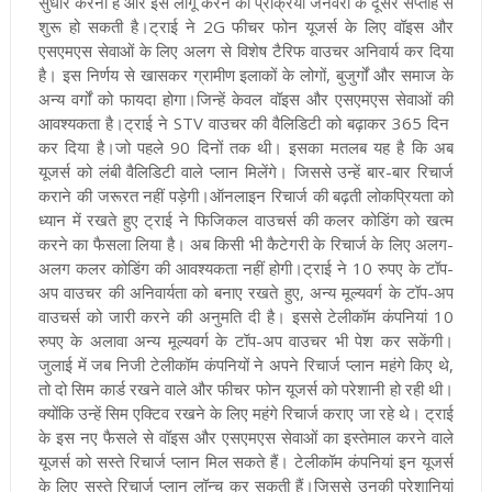
सुधार करना है और इसे लागू करने की प्रक्रिया जनवरी के दूसरे सप्ताह से
शुरू हो सकती है।ट्राई ने 2G फीचर फोन यूजर्स के लिए वॉइस और
एसएमएस सेवाओं के लिए अलग से विशेष टैरिफ वाउचर अनिवार्य कर दिया
है। इस निर्णय से खासकर ग्रामीण इलाकों के लोगों, बुजुर्गों और समाज के
अन्य वर्गों को फायदा होगा।जिन्हें केवल वॉइस और एसएमएस सेवाओं की
आवश्यकता है।ट्राई ने STV वाउचर की वैलिडिटी को बढ़ाकर 365 दिन
कर दिया है।जो पहले 90 दिनों तक थी। इसका मतलब यह है कि अब
यूजर्स को लंबी वैलिडिटी वाले प्लान मिलेंगे। जिससे उन्हें बार-बार रिचार्ज
कराने की जरूरत नहीं पड़ेगी।ऑनलाइन रिचार्ज की बढ़ती लोकप्रियता को
ध्यान में रखते हुए ट्राई ने फिजिकल वाउचर्स की कलर कोडिंग को खत्म
करने का फैसला लिया है। अब किसी भी कैटेगरी के रिचार्ज के लिए अलग-
अलग कलर कोडिंग की आवश्यकता नहीं होगी।ट्राई ने 10 रुपए के टॉप-
अप वाउचर की अनिवार्यता को बनाए रखते हुए, अन्य मूल्यवर्ग के टॉप-अप
वाउचर्स को जारी करने की अनुमति दी है। इससे टेलीकॉम कंपनियां 10
रुपए के अलावा अन्य मूल्यवर्ग के टॉप-अप वाउचर भी पेश कर सकेंगी।
जुलाई में जब निजी टेलीकॉम कंपनियों ने अपने रिचार्ज प्लान महंगे किए थे,
तो दो सिम कार्ड रखने वाले और फीचर फोन यूजर्स को परेशानी हो रही थी।
क्योंकि उन्हें सिम एक्टिव रखने के लिए महंगे रिचार्ज कराए जा रहे थे। ट्राई
के इस नए फैसले से वॉइस और एसएमएस सेवाओं का इस्तेमाल करने वाले
यूजर्स को सस्ते रिचार्ज प्लान मिल सकते हैं। टेलीकॉम कंपनियां इन यूजर्स
के लिए सस्ते रिचार्ज प्लान लॉन्च कर सकती हैं।जिससे उनकी परेशानियां