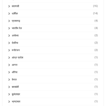
(15)
वाराणसी
(14)
धार्मिक
(4)
प्रतापगढ़
(4)
भारतीय रेल
(2)
अयोध्या
(2)
देवरिया
(2)
मनोरंजन
(1)
आंध्र प्रदेश
(1)
आगरा
(1)
औरैया
(1)
केरल
(1)
बाराबंकी
(1)
बुलंदशहर
(1)
भ्रष्टाचार